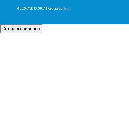
© 2026 AVIS RAGUSA
| Website By
Nexya
Gestisci consenso