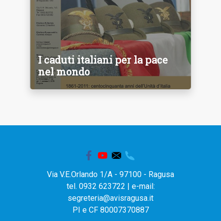
I caduti italiani per la pace
nel mondo
Via V.E.Orlando 1/A - 97100 - Ragusa
tel. 0932 623722 | e-mail:
segreteria@avisragusa.it
PI e CF 80007370887