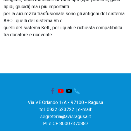
lipidi, glucidi) ma i più importanti
per la sicurezza trasfusionale sono gli antigeni del sistema
ABO , quelli del sistema Rh e
quelli del sistema Kell , per i quali è richiesta compatibilità
tra donatore e ricevente.
Via V.E.Orlando 1/A - 97100 - Ragusa
tel. 0932 623722 | e-mail:
segreteria@avisragusa.it
PI e CF 80007370887